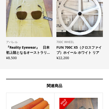
アパレル
700C WHEEL
F
『Reality Eyewear』 日本
FUN 700C X5（クロスファイ
初上陸となるオーストラリ...
ブ）ホイール ホワイト リア
¥
8,500
¥
22,200
¥
関連商品
S
L
D
O
U
O
T