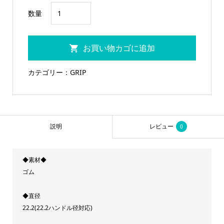
FUN
数量
ト
ラ
お買い物カゴに追加
ッ
ク
カテゴリー：
GRIP
グ
リ
ッ
プ
説明
レビュー
0
イ
エ
◆素材◆
ロ
ゴム
ー
個
◆直径
22.2(22.2ハンドル径対応)