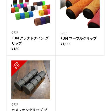
GRIP
GRIP
FUN クラナドナイン グ
FUN マーブルグリップ
リップ
¥
1,000
¥
180
S
L
D
O
U
O
T
GRIP
カメレオングリップ ブ