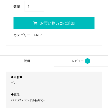
FUN
数量
ト
ラ
お買い物カゴに追加
ッ
ク
カテゴリー：
GRIP
グ
リ
ッ
プ
説明
レビュー
0
ブ
ル
◆素材◆
ー
ゴム
個
◆直径
22.2(22.2ハンドル径対応)