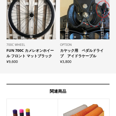
700C WHEEL
OPTION
FUN 700C カメレオンホイー
カヤック用 ペダルドライ
.
ル フロント マットブラック
ブ アイドラケーブル
¥
9,600
¥
3,800
¥
関連商品