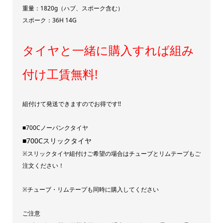
ン
重量：1820g（ハブ、スポーク含む）
ピ
スポーク：36H 14G
ン
タイヤと一緒に購入すれば組み
ク
個
付け工賃無料!
組付けて発送できますのでお得です!!
■700Cノーパンクタイヤ
■700Cスリックタイヤ
※スリックタイヤ組付けご希望の場合はチューブとリムテープもご
注文ください！
※チューブ・リムテープも同時に購入してください
ご注意