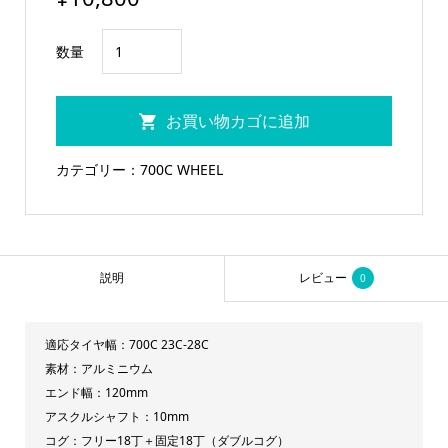
FUN
数量
700C
カ
お買い物カゴに追加
メ
レ
カテゴリー：
700C WHEEL
オ
ン
ホ
イ
説明
レビュー
0
ー
ル
適応タイヤ幅：700C 23C-28C
リ
素材：アルミニウム
ア
エンド幅：120mm
ネ
アスクルシャフト：10mm
オ
コグ：フリー18丁＋固定18丁（ダブルコグ）