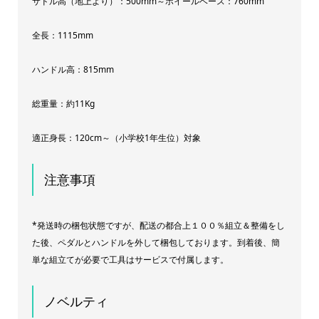
サドル高（地上より）：500mm～ホイールベース：760mm
全長：1115mm
ハンドル高：815mm
総重量：約11Kg
適正身長：120cm～（小学校1年生位）対象
注意事項
*発送時の梱包状態ですが、配送の都合上１００％組立＆整備をし
た後、ペダルとハンドルを外して梱包しております。到着後、簡
単な組立てが必要で工具はサービスで付属します。
ノベルティ