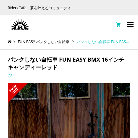
RiderzCafe 夢を叶えるコミュニティ

FUN EASY パンクしない自転車
パンクしない自転車 FUN EASY BMX 16インチ キャンディーレッド
パンクしない自転車 FUN EASY BMX 16インチ
キャンディーレッド
S
L
D
O
U
O
T