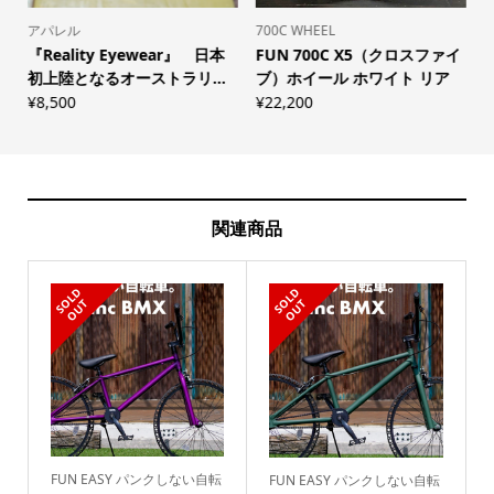
アパレル
700C WHEEL
S
『Reality Eyewear』 日本
FUN 700C X5（クロスファイ
初上陸となるオーストラリ...
ブ）ホイール ホワイト リア
¥
8,500
¥
22,200
¥
関連商品
S
L
D
O
U
S
L
D
O
U
O
T
O
T
FUN EASY パンクしない自転
FUN EASY パンクしない自転