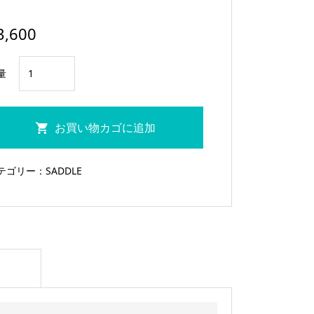
3,600
FUN
量
ル
イ
ー
お買い物カゴに追加
ズ
サ
テゴリー：
SADDLE
ド
ル
ラ
イ
ト
ブ
ル