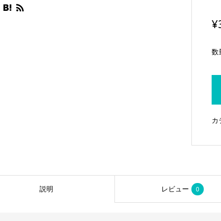
¥
数
カ
説明
レビュー
0