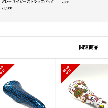
グレー ネイビー ストラップバック
¥
800
¥
3,500
関連商品
S
L
D
O
U
S
L
D
O
U
O
T
O
T