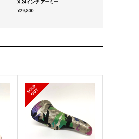
X 24インチ アーミー
¥
3,600
¥
29,800
S
L
D
O
U
O
T