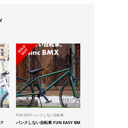
メ
S
L
D
O
U
O
T
FUN EASY パンクしない自転車
SADDLE
7
パンクしない自転車 FUN EASY BM
FUN ゼブラ サドル