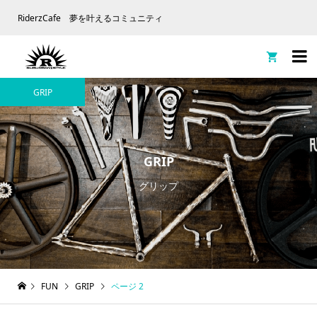
RiderzCafe 夢を叶えるコミュニティ

GRIP
GRIP
グリップ
FUN
GRIP
ページ 2