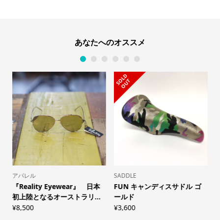
あなたへのオススメ
1
2
3
4
5
6
S
L
D
O
U
O
T
アパレル
SADDLE
S
『Reality Eyewear』 日本
FUN キャンディスサドル ゴ
.
初上陸となるオーストラリ...
ールド
¥
¥
8,500
¥
3,600