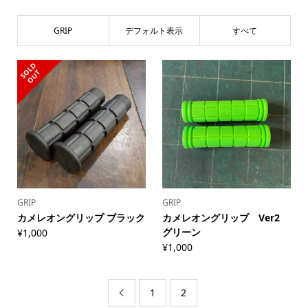
GRIP
デフォルト表示
すべて
S
L
D
O
U
O
T
GRIP
GRIP
カメレオングリップ ブラック
カメレオングリップ Ver2
グリーン
¥
1,000
¥
1,000
1
2
