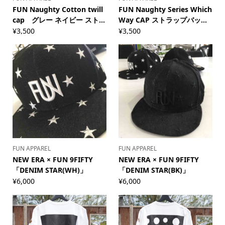
FUN Naughty Cotton twill
FUN Naughty Series Which
cap グレー ネイビー スト...
Way CAP ストラップバッ...
¥
3,500
¥
3,500
FUN APPAREL
FUN APPAREL
NEW ERA × FUN 9FIFTY
NEW ERA × FUN 9FIFTY
「DENIM STAR(WH)」
「DENIM STAR(BK)」
¥
6,000
¥
6,000