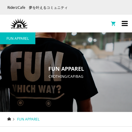
RiderzCafe 夢を叶えるコミュニティ

FUN APPAREL
FUN APPAREL
CROTHING/CAP/BAG
FUN APPAREL