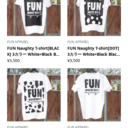
FUN APPAREL
FUN APPAREL
FUN Naughty T-shirt[BLAC
FUN Naughty T-shirt[DOT]
K] 3カラー White×Black B...
3カラー White×Black Blac...
¥
3,500
¥
3,500
FUN APPAREL
FUN APPAREL