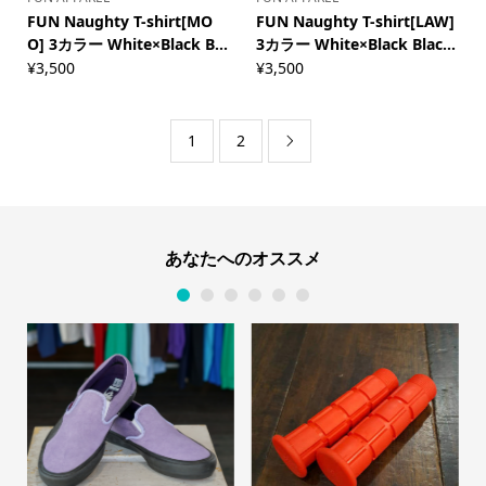
FUN Naughty T-shirt[MO
FUN Naughty T-shirt[LAW]
O] 3カラー White×Black B...
3カラー White×Black Blac...
¥
3,500
¥
3,500
1
2

あなたへのオススメ
1
2
3
4
5
6