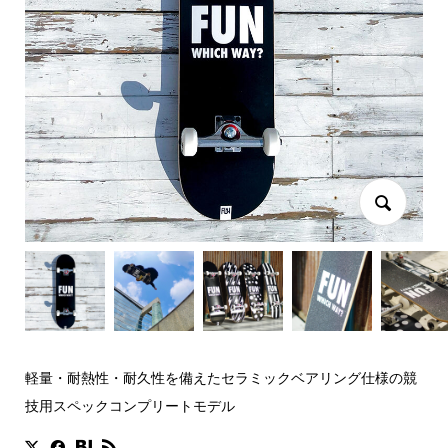
軽量・耐熱性・耐久性を備えたセラミックベアリング仕様の競
技用スペックコンプリートモデル