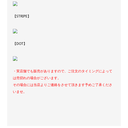
【STRIPE】
【DOT】
・実店舗でも販売がありますので、ご注文のタイミングによって
は売切れの場合がございます。
その場合には当店よりご連絡をさせて頂きます
予めご了承くださ
いませ。