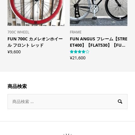
700C WHEEL
FRAME
S
P
FUN 700C カメレオンホイー
FUN ANGUS フレーム【STRE
.
ル フロント レッド
ET400】【FLAT530】【FU...
¥
¥
9,600
¥
21,600
1
件の利用
者評価に
基づく5
段階評価
のうち、
4.00
点
商品検索
